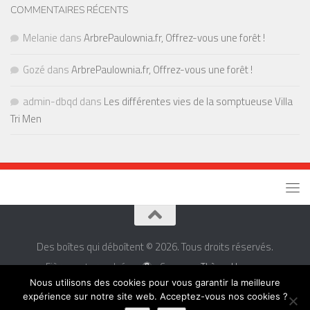
COMMENTAIRES RÉCENTS
Melanie
dans
ArbrePaulownia.fr, Offrez-vous une forêt !
Gozé
dans
ArbrePaulownia.fr, Offrez-vous une forêt !
admin-dbqd
dans
Les différentes vies de la somptueuse Villa
Tri Men
Des boîtes qui déboîtent © 2026. Tous droits réservés.
Fièrement propulsé par
- Conçu par
Thème Hueman
Nous utilisons des cookies pour vous garantir la meilleure
expérience sur notre site web. Acceptez-vous nos cookies ?